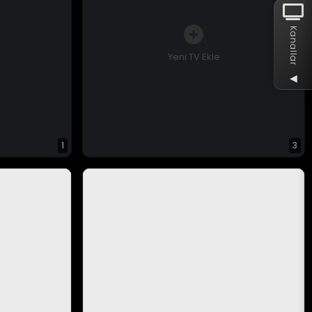
Kanallar
Yeni TV Ekle
◀
1
3