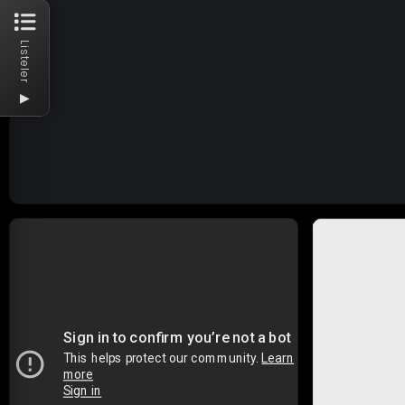
Listeler
▶