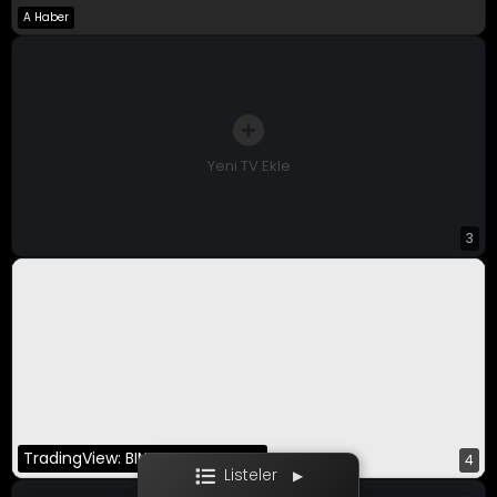
A Haber
A Para Canlı
Bloomberg HT
CNBC-E
Yeni TV Ekle
3
Ekotürk
Film / Dizi
TradingView: BINANCE:BTCUSDT
4
Listeler
▶