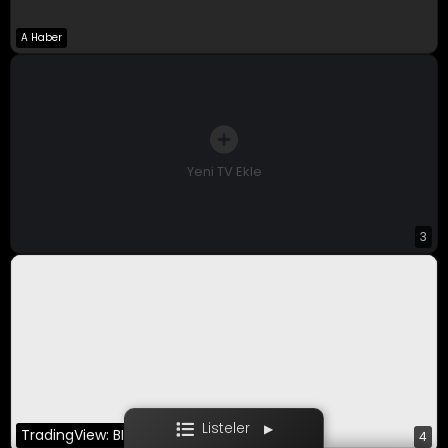
A Haber
A Para Canlı
Bloomberg HT
CNBC-E
Yeni TV Ekle
3
Ekotürk
Film / Dizi
Listeler
▶
TradingView: BINANCE:BTCUSDT
4