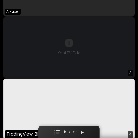
A Haber
A Para Canlı
Bloomberg HT
CNBC-E
Yeni TV Ekle
3
Ekotürk
Film / Dizi
Listeler
▶
TradingView: BINANCE:BTCUSDT
4