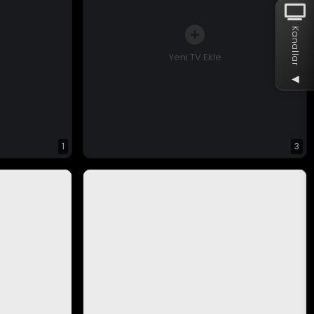
Kanallar
Yeni TV Ekle
◀
1
3