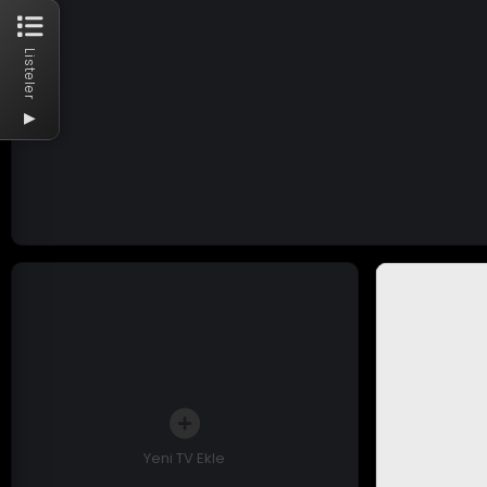
Listeler
▶
Yeni TV Ekle