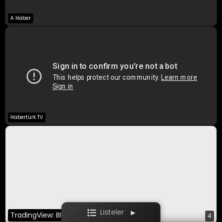
A Haber
A Para Canlı
Bloomberg HT
CNBC-E
Habertürk TV
Ekotürk
Film / Dizi
Listeler
▶
TradingView: BINANCE:BTCUSDT
4