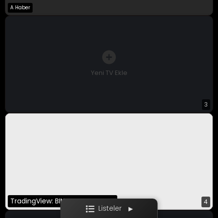
A Haber
A Para Canlı
Bloomberg HT
CNBC-E
Yeni TV Ekle
3
Ekotürk
Film / Dizi
TradingView: BINANCE:BTCUSDT
4
Listeler
▶