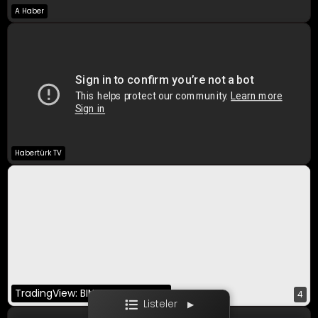
A Haber
A Para Canlı
Bloomberg HT
CNBC-E
Habertürk TV
Ekotürk
Film / Dizi
TradingView: BINANCE:BTCUSDT
4
Listeler
▶