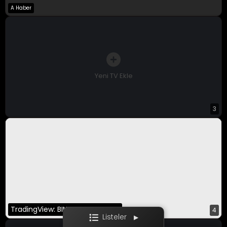
A Haber
A Para Canlı
Bloomberg HT
CNBC-E
Yeni TV Ekle
3
Ekotürk
Film / Dizi
TradingView: BINANCE:BTCUSDT
4
Listeler
▶