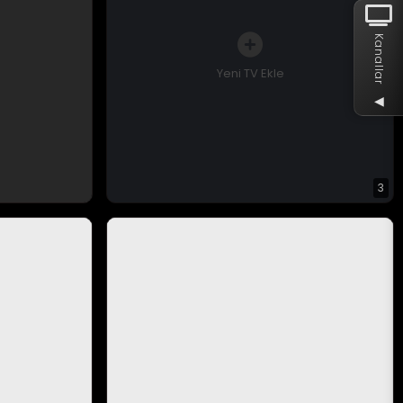
Kanallar
Yeni TV Ekle
◀
3