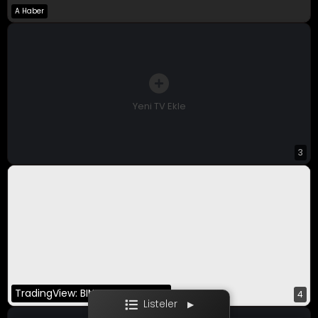
A Haber
A Para Canlı
Bloomberg HT
CNBC-E
Yeni TV Ekle
3
Ekotürk
Film / Dizi
TradingView: BINANCE:BTCUSDT
4
Listeler
▶