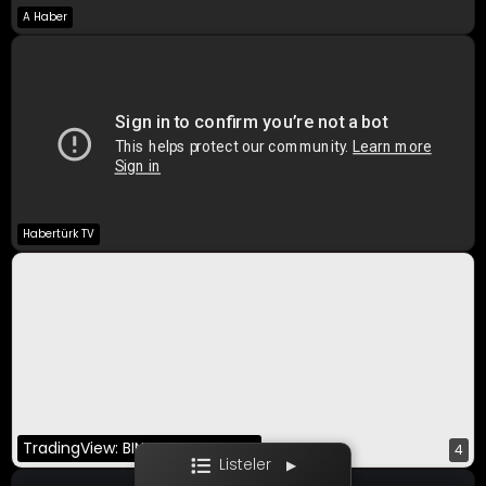
A Haber
A Para Canlı
Bloomberg HT
CNBC-E
Habertürk TV
Ekotürk
Film / Dizi
TradingView: BINANCE:BTCUSDT
4
Listeler
▶