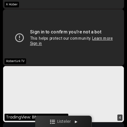
A Haber
A Para Canlı
Bloomberg HT
CNBC-E
Habertürk TV
Ekotürk
Film / Dizi
TradingView: BINANCE:BTCUSDT
4
Listeler
▶