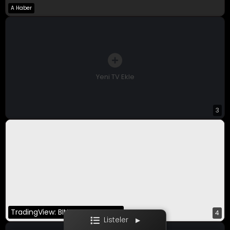
A Haber
A Para Canlı
Bloomberg HT
CNBC-E
Yeni TV Ekle
3
Ekotürk
Film / Dizi
TradingView: BINANCE:BTCUSDT
4
Listeler
▶