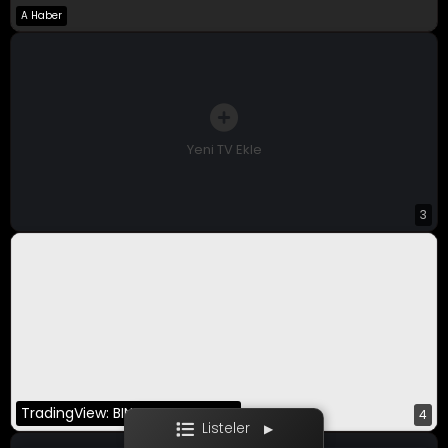
A Haber
A Para Canlı
Bloomberg HT
CNBC-E
Yeni TV Ekle
3
Ekotürk
Film / Dizi
TradingView: BINANCE:BTCUSDT
4
Listeler
▶