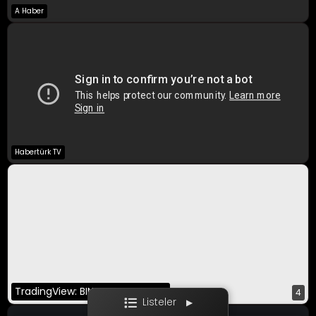
A Haber
A Para Canlı
Bloomberg HT
CNBC-E
Habertürk TV
Ekotürk
Film / Dizi
TradingView: BINANCE:BTCUSDT
4
Listeler
▶