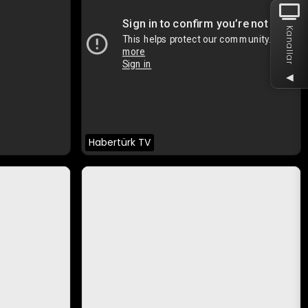
Kanallar
◀
Habertürk TV