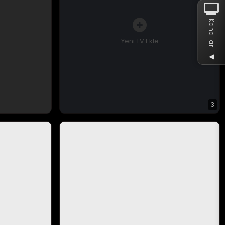
Kanallar
Yeni TV Ekle
◀
3