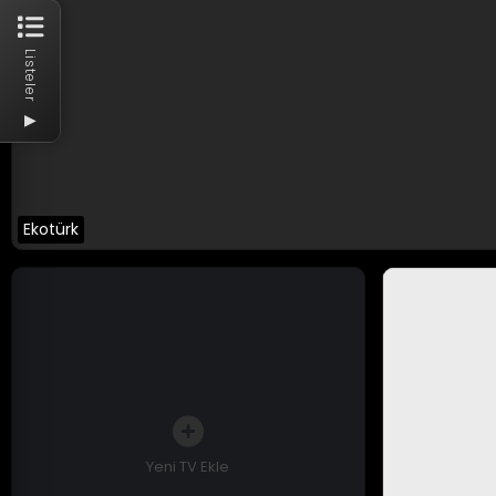
Listeler
▶
Ekotürk
Yeni TV Ekle