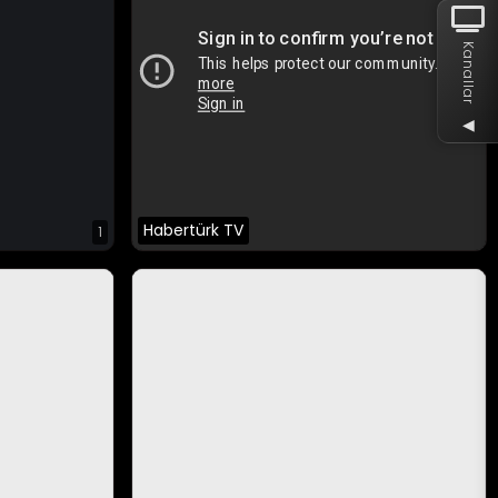
Kanallar
◀
Habertürk TV
1