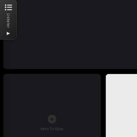
Listeler
▶
Yeni TV Ekle