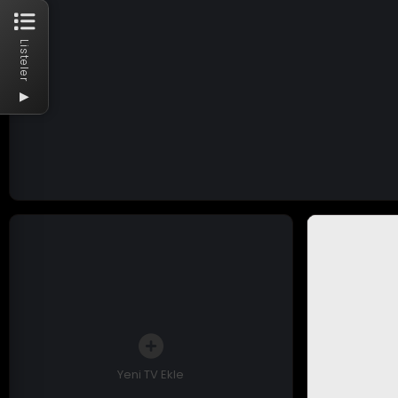
Listeler
▶
Yeni TV Ekle