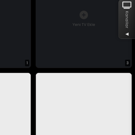
Kanallar
Yeni TV Ekle
◀
1
3