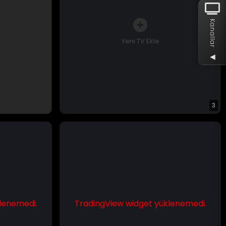
Kanallar
Yeni TV Ekle
◀
3
lenemedi.
TradingView widget yüklenemedi.