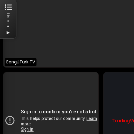
Listeler
▶
BengüTürk TV
TradingV