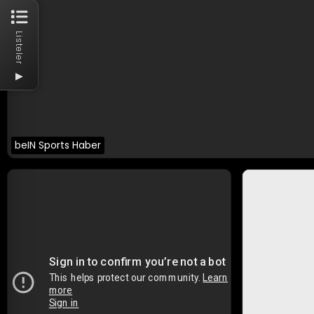
Listeler
▶
beIN Sports Haber