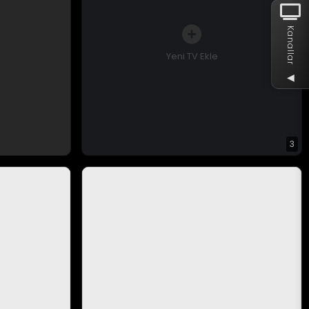
Kanallar
Yeni TV Ekle
◀
3