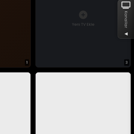
Kanallar
Yeni TV Ekle
◀
1
3