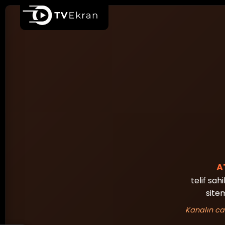
Ana sayfa
A
telif sah
sitem
Kanalın ca