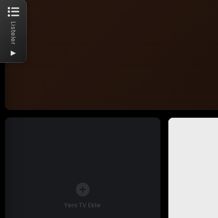
Listeler
▶
Yeni TV Ekle