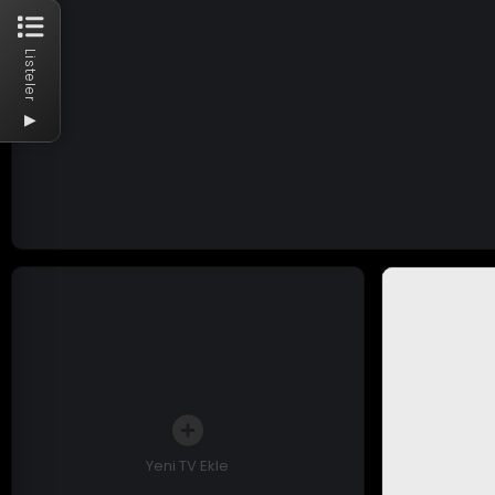
Listeler
▶
Yeni TV Ekle