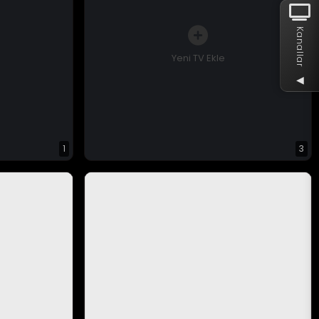
Kanallar
Yeni TV Ekle
◀
1
3