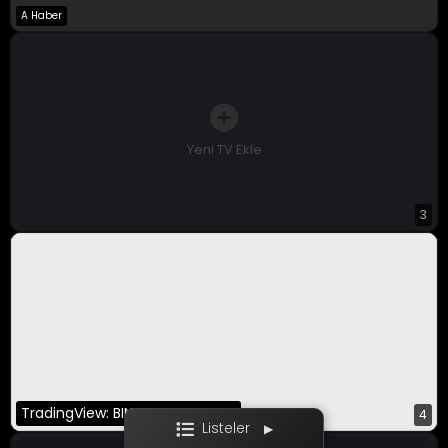
A Haber
A Para Canlı
Bloomberg HT
CNBC-E
Yeni TV Ekle
3
Ekotürk
Film / Dizi
TradingView: BINANCE:BTCUSDT
4
Listeler
▶